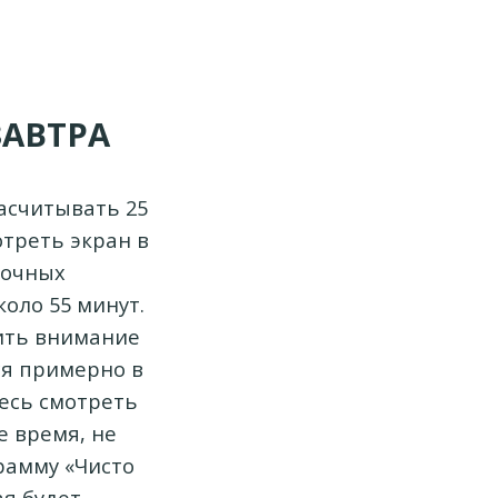
ЗАВТРА
асчитывать 25
отреть экран в
дочных
коло 55 минут.
тить внимание
ся примерно в
тесь смотреть
е время, не
рамму «Чисто
ая будет