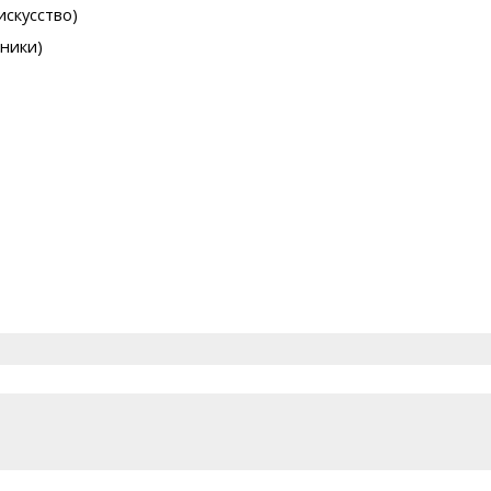
искусство)
шники)