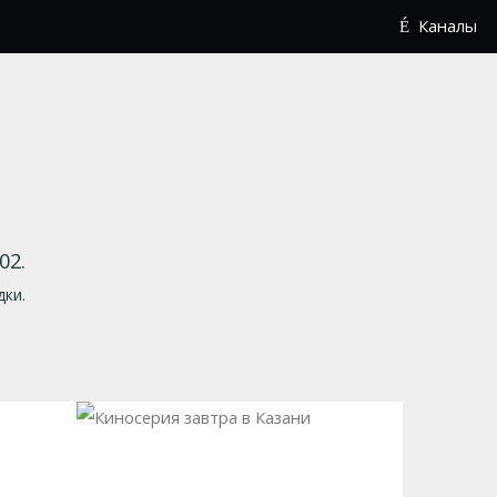
Каналы
02.
дки.