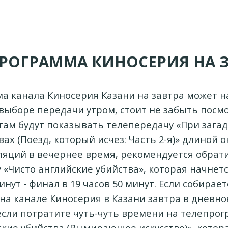
РОГРАММА КИНОСЕРИЯ НА 
а канала Киносерия Казани на завтра может н
выборе передачи утром, стоит не забыть посм
, там будут показывать телепередачу «При зага
ах (Поезд, который исчез: Часть 2-я)» длиной о
ляций в вечернее время, рекомендуется обра
 «Чисто английские убийства», которая начнет
минут - финал в 19 часов 50 минут. Если собирае
на канале Киносерия в Казани завтра в дневно
если потратите чуть-чуть времени на телепрог
кие убийства (Вымирающее искусство)», котор