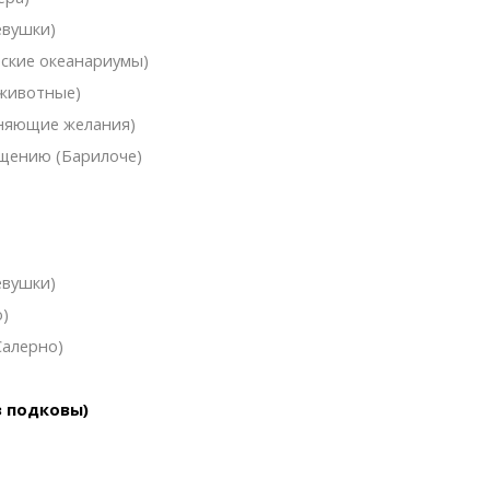
евушки)
еские океанариумы)
 животные)
лняющие желания)
ещению (Барилоче)
евушки)
о)
Салерно)
з подковы)