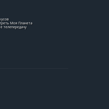
кусов
мотреть Моя Планета
те телепередачу