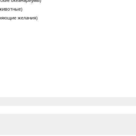
еские океанариумы)
 животные)
лняющие желания)