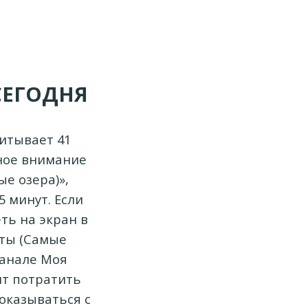
СЕГОДНЯ
итывает 41
ное внимание
е озера)»,
5 минут. Если
ть на экран в
еты (Самые
канале Моя
ит потратить
оказываться с