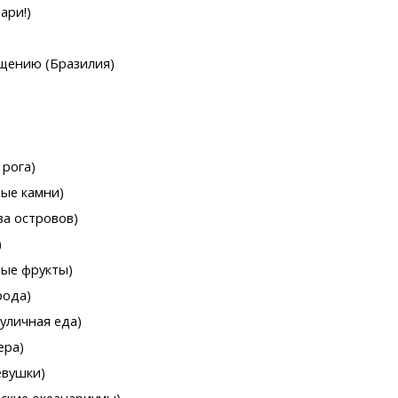
ари!)
ещению (Бразилия)
 рога)
ные камни)
ва островов)
)
ные фрукты)
рода)
уличная еда)
ера)
евушки)