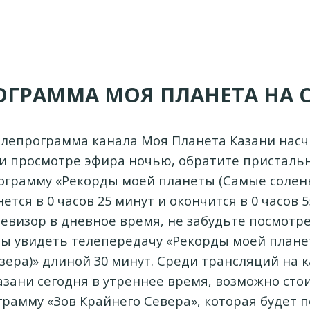
ОГРАММА МОЯ ПЛАНЕТА НА 
елепрограмма канала Моя Планета Казани насч
ри просмотре эфира ночью, обратите присталь
ограмму «Рекорды моей планеты (Самые солены
ется в 0 часов 25 минут и окончится в 0 часов 5
евизор в дневное время, не забудьте посмотре
обы увидеть телепередачу «Рекорды моей план
зера)» длиной 30 минут. Среди трансляций на 
азани сегодня в утреннее время, возможно сто
грамму «Зов Крайнего Севера», которая будет п