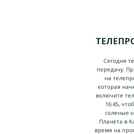
ТЕЛЕПР
Сегодня т
передачу. П
на телепр
которая начн
включите тел
16:45, чт
соленые о
Планета в К
время на про