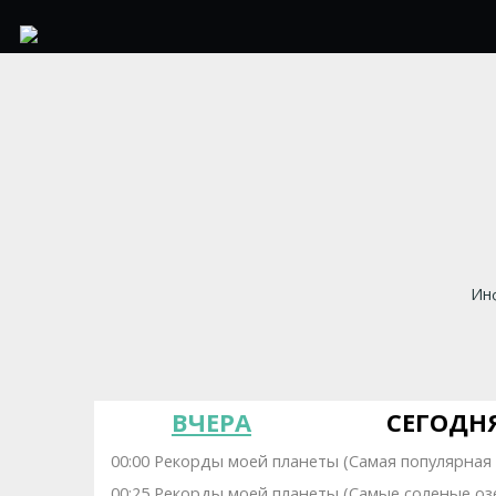
Инф
ВЧЕРА
СЕГОДН
00:00 Рекорды моей планеты (Самая популярная 
00:25 Рекорды моей планеты (Самые соленые оз