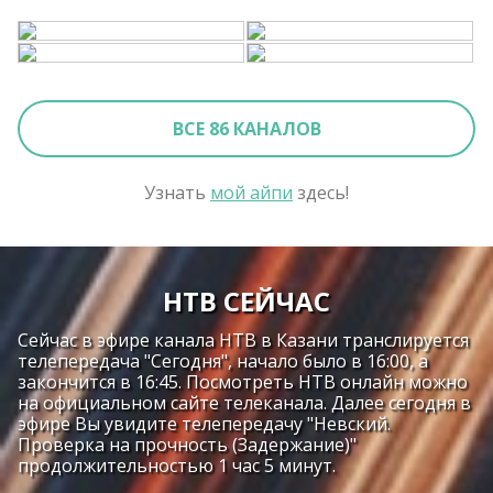
ВСЕ 86 КАНАЛОВ
Узнать
мой айпи
здесь!
НТВ СЕЙЧАС
Сейчас в эфире канала НТВ в Казани транслируется
телепередача "Сегодня", начало было в 16:00, а
закончится в 16:45. Посмотреть НТВ онлайн можно
на официальном сайте телеканала. Далее сегодня в
эфире Вы увидите телепередачу "Невский.
Проверка на прочность (Задержание)"
продолжительностью 1 час 5 минут.