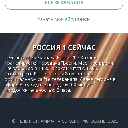
ВСЕ 86 КАНАЛОВ
Узнать
мой айпи
здесь!
РОССИЯ 1 СЕЙЧАС
Сейчас в эфире канала Россия 1 в Казани
транслируется передача "Вести. Местное время",
начало было в 11:30, а закончится в 12:00.
Посмотреть Россия 1 онлайн можно на
официальном сайте телеканала. Далее сегодня в
эфире Вы увидите передачу "60 минут"
продолжительностью 2 часа.
©
ТЕЛЕПРОГРАММА-НА-СЕГОДНЯ.РФ
, КАЗАНЬ, 2026.