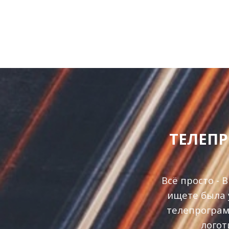
ТЕЛЕПР
Всё просто -
ищете была 
телепрограм
логот