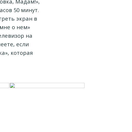
вка, Мадам!»,
асов 50 минут.
треть экран в
 мне о нем»
елевизор на
еете, если
а», которая