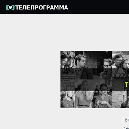
Пя
Инф