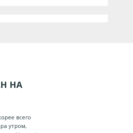
Н НА
корее всего
ра утром,