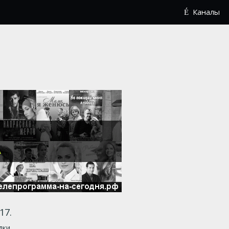
Каналы
17.
дки.