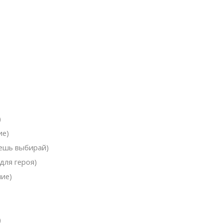
)
ие)
чешь выбирай)
для героя)
ние)
)