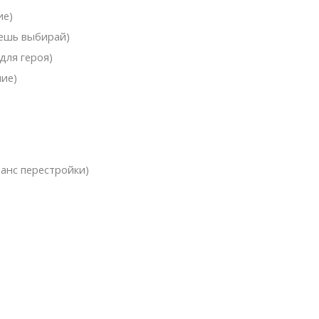
ие)
чешь выбирай)
для героя)
ние)
анс перестройки)