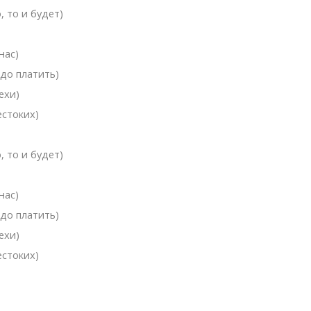
, то и будет)
нас)
адо платить)
ехи)
естоких)
, то и будет)
нас)
адо платить)
ехи)
естоких)